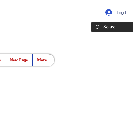
Log In
e
New Page
More