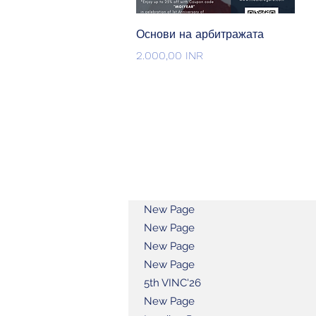
Quick View
Основи на арбитражата
Price
2.000,00 INR
New Page
New Page
New Page
New Page
5th VINC'26
New Page