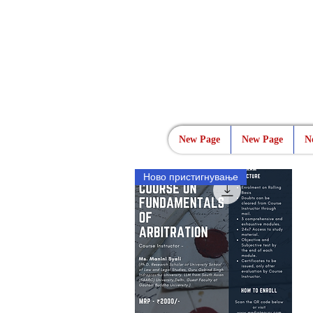
New Page
New Page
N
Ново пристигнување